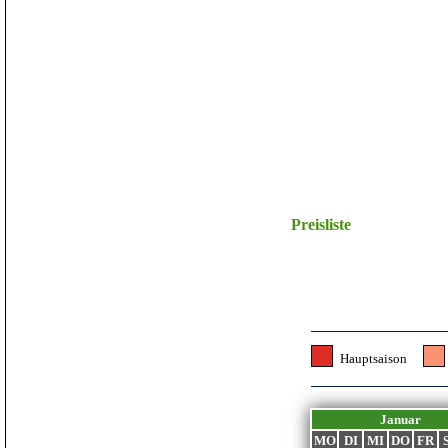
Startseite
Preisliste
Ferienwohnungen
Impressionen
Für Pferdeliebhaber
Hauptsaison
Preisliste
Belegungsplan
Januar
Buchen
MO
DI
MI
DO
FR