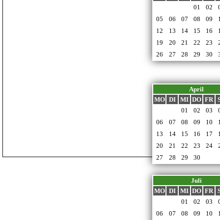
29
30
31
01
02
Sehenswürdgkeiten
05
06
07
08
09
Freizeitaktivitäten
12
13
14
15
16
19
20
21
22
23
Kontakt
26
27
28
29
30
Datenschutz
Impressum
April
MO
DI
MI
DO
FR
30
31
01
02
03
06
07
08
09
10
13
14
15
16
17
20
21
22
23
24
27
28
29
30
01
Juli
MO
DI
MI
DO
FR
29
30
01
02
03
06
07
08
09
10