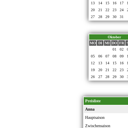
13
14
15
16
17
20
21
22
23
24
27
28
29
30
31
Oktober
MO
DI
MI
DO
FR
28
29
30
01
02
05
06
07
08
09
12
13
14
15
16
19
20
21
22
23
26
27
28
29
30
Preisliste
Anna
Hauptsaison
Zwischensaison